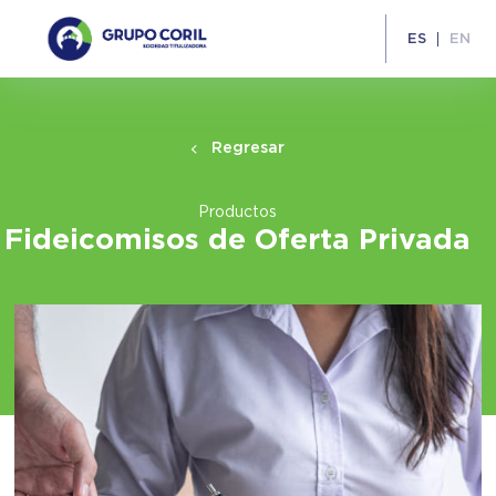
ES
EN
Regresar
Productos
Fideicomisos de Oferta Privada