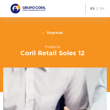
ES
EN
Regresar
Producto
Coril Retail Soles 12