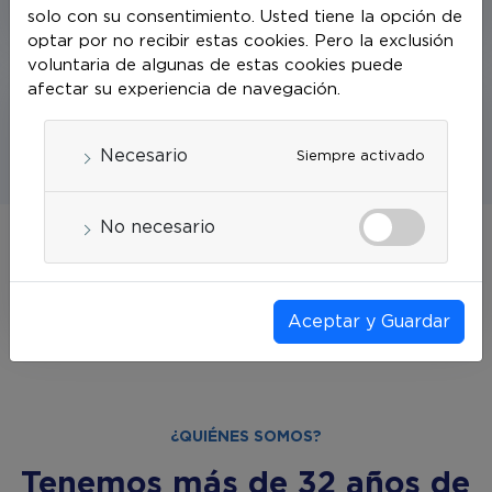
titulizados.
solo con su consentimiento. Usted tiene la opción de
optar por no recibir estas cookies. Pero la exclusión
voluntaria de algunas de estas cookies puede
afectar su experiencia de navegación.
Necesario
Siempre activado
Administrar de manera eficiente los activos de
No necesario
nuestros clientes a través de una variedad de
fideicomisos diseñados para sus necesidades
específicas.
Aceptar y Guardar
¿QUIÉNES SOMOS?
Tenemos más de 32 años de