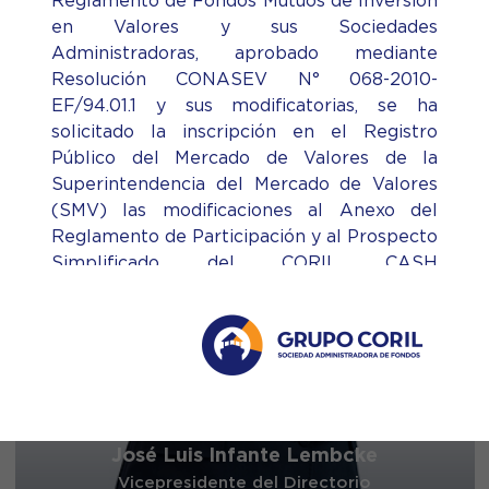
Reglamento de Fondos Mutuos de Inversión
en Valores y sus Sociedades
Administradoras, aprobado mediante
Resolución CONASEV N° 068-2010-
EF/94.01.1 y sus modificatorias, se ha
solicitado la inscripción en el Registro
Público del Mercado de Valores de la
Superintendencia del Mercado de Valores
(SMV) las modificaciones al Anexo del
Reglamento de Participación y al Prospecto
Simplificado del CORIL CASH
CONSERVADOR SOLES FMIV administrado
por Grupo Coril Sociedad Administradora
de Fondos S.A. (Grupo Coril SAF), las cuales
entrarán en vigencia a partir del 19 de
agosto de 2026.
En ese sentido, se le recuerda que, a partir
José Luis Infante Lembcke
de la fecha, Ud. cuenta con el plazo de
Vicepresidente del Directorio
quince (15) días hábiles para rescatar sus