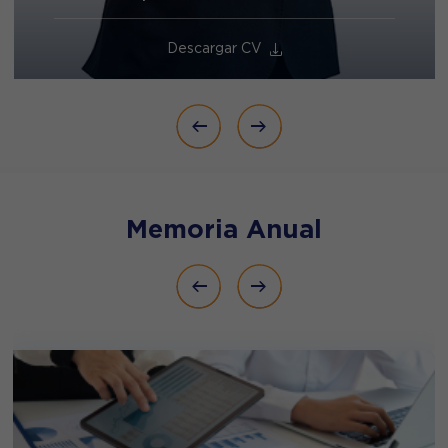
cuotas sin estar afecto a la comisión de
rescate, el cual empezará a contabilizarse a
Descargar CV
partir del 22 de julio de 2026 y que tendrá
como fecha de finalización el 18 de agosto
de 2026.
A continuación, se muestra un breve
resumen de las modificaciones a ser
efectuadas al anexo y al Prospecto
Memoria Anual
Simplificado del CORIL CASH
CONSERVADOR FMIV
"Haz clic aquí"
.