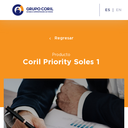
ES
EN
Regresar
Producto
Coril Priority Soles 1