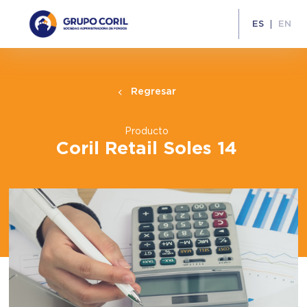
ES
EN
Regresar
Producto
Coril Retail Soles 14