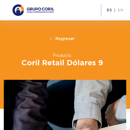
ES
EN
Regresar
Producto
Coril Retail Dólares 9