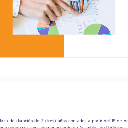
lazo de duración de 3 (tres) años contados a partir del 18 de oc
fondo puede ser ampliado por acuerdo de Asamblea de Partícipes.