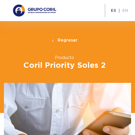
ES
EN
Regresar
Producto
Coril Priority Soles 2